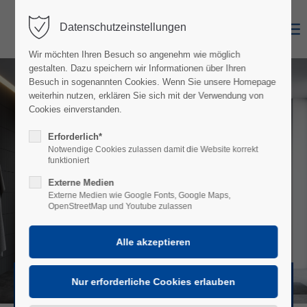
Datenschutzeinstellungen
Login
Wir möchten Ihren Besuch so angenehm wie möglich
Benutzername
gestalten. Dazu speichern wir Informationen über Ihren
Besuch in sogenannten Cookies. Wenn Sie unsere Homepage
weiterhin nutzen, erklären Sie sich mit der Verwendung von
Cookies einverstanden.
Moderne Traumbäder
Passwort
Erforderlich*
von A bis Z
Notwendige Cookies zulassen damit die Website korrekt
funktioniert
Externe Medien
Externe Medien wie Google Fonts, Google Maps,
OpenStreetMap und Youtube zulassen
Anmelden
Register
|
Lost your password?
MEHR INFOS
Support
Lorem ipsum dolor sit amet: