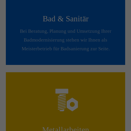
Drop us a line
Bad & Sanitär
info@yourdomain.com
Bei Beratung, Planung und Umsetzung Ihrer
About us
Badmodernisierung stehen wir Ihnen als
Lorem ipsum dolor sit amet, consectetuer adipiscing
Meisterbetrieb für Badsanierung zur Seite.
elit.
Aenean commodo ligula eget dolor. Aenean massa.
Cum sociis natoque penatibus et magnis dis parturient
montes, nascetur ridiculus mus. Donec quam felis,
ultricies nec.
Metallarbeiten